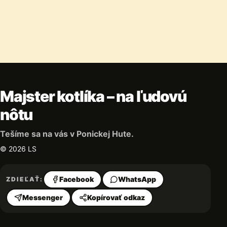
Majster kotlíka – na ľudovú
nôtu
Tešíme sa na vás v Ponickej Hute.
©
2026
LS
Facebook
WhatsApp
ZDIEĽAŤ:
Messenger
Kopírovať odkaz