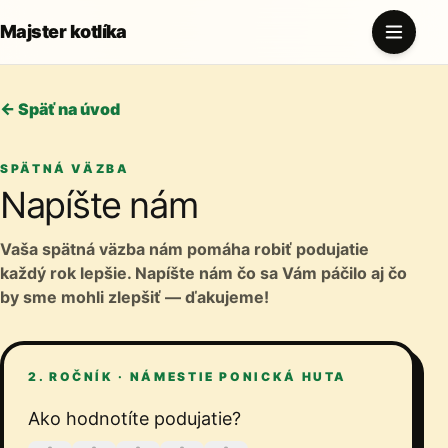
Majster kotlíka
← Späť na úvod
SPÄTNÁ VÄZBA
Napíšte nám
Vaša spätná väzba nám pomáha robiť podujatie
každý rok lepšie. Napíšte nám čo sa Vám páčilo aj čo
by sme mohli zlepšiť — ďakujeme!
2. ROČNÍK · NÁMESTIE PONICKÁ HUTA
Ako hodnotíte podujatie?