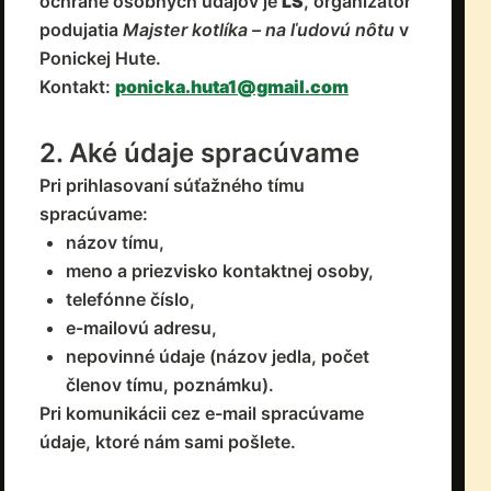
ochrane osobných údajov je
LS
, organizátor
podujatia
Majster kotlíka – na ľudovú nôtu
v
Ponickej Hute.
Kontakt:
ponicka.huta1@gmail.com
2. Aké údaje spracúvame
Pri prihlasovaní súťažného tímu
spracúvame:
názov tímu,
meno a priezvisko kontaktnej osoby,
telefónne číslo,
e-mailovú adresu,
nepovinné údaje (názov jedla, počet
členov tímu, poznámku).
Pri komunikácii cez e-mail spracúvame
údaje, ktoré nám sami pošlete.