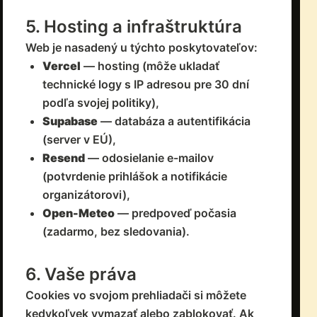
5. Hosting a infraštruktúra
Web je nasadený u týchto poskytovateľov:
Vercel
— hosting (môže ukladať
technické logy s IP adresou pre 30 dní
podľa svojej politiky),
Supabase
— databáza a autentifikácia
(server v EÚ),
Resend
— odosielanie e-mailov
(potvrdenie prihlášok a notifikácie
organizátorovi),
Open-Meteo
— predpoveď počasia
(zadarmo, bez sledovania).
6. Vaše práva
Cookies vo svojom prehliadači si môžete
kedykoľvek vymazať alebo zablokovať. Ak